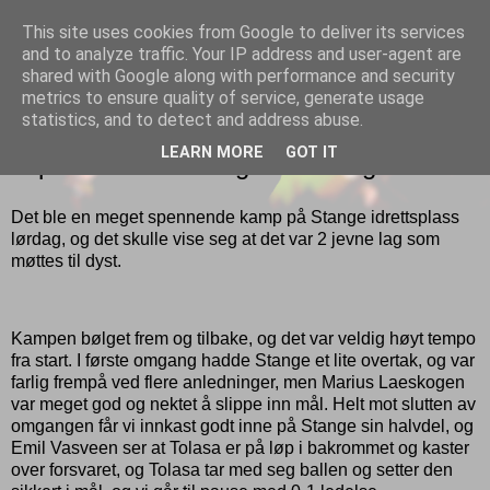
This site uses cookies from Google to deliver its services
Gutt
and to analyze traffic. Your IP address and user-agent are
shared with Google along with performance and security
metrics to ensure quality of service, generate usage
statistics, and to detect and address abuse.
SØNDAG 21. MAI 2017
LEARN MORE
GOT IT
Tap for vårt andrelag mot Stange
Det ble en meget spennende kamp på Stange idrettsplass
lørdag, og det skulle vise seg at det var 2 jevne lag som
møttes til dyst.
Kampen bølget frem og tilbake, og det var veldig høyt tempo
fra start. I første omgang hadde Stange et lite overtak, og var
farlig frempå ved flere anledninger, men Marius Laeskogen
var meget god og nektet å slippe inn mål. Helt mot slutten av
omgangen får vi innkast godt inne på Stange sin halvdel, og
Emil Vasveen ser at Tolasa er på løp i bakrommet og kaster
over forsvaret, og Tolasa tar med seg ballen og setter den