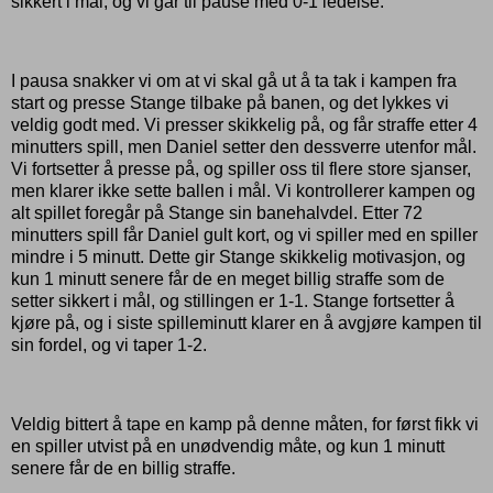
sikkert i mål, og vi går til pause med 0-1 ledelse.
I pausa snakker vi om at vi skal gå ut å ta tak i kampen fra
start og presse Stange tilbake på banen, og det lykkes vi
veldig godt med. Vi presser skikkelig på, og får straffe etter 4
minutters spill, men Daniel setter den dessverre utenfor mål.
Vi fortsetter å presse på, og spiller oss til flere store sjanser,
men klarer ikke sette ballen i mål. Vi kontrollerer kampen og
alt spillet foregår på Stange sin banehalvdel. Etter 72
minutters spill får Daniel gult kort, og vi spiller med en spiller
mindre i 5 minutt. Dette gir Stange skikkelig motivasjon, og
kun 1 minutt senere får de en meget billig straffe som de
setter sikkert i mål, og stillingen er 1-1. Stange fortsetter å
kjøre på, og i siste spilleminutt klarer en å avgjøre kampen til
sin fordel, og vi taper 1-2.
Veldig bittert å tape en kamp på denne måten, for først fikk vi
en spiller utvist på en unødvendig måte, og kun 1 minutt
senere får de en billig straffe.