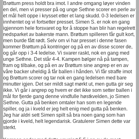
Brøttum press holdt bra imot. I andre omgang løyer vinden
en del, men vi presser på og unge Sethne scorer en perle av
et mål helt oppe i krysset etter et lang skudd. 0-3 ledelsen er
innhentet og vi fortsetter presset. Simen S. er nok en gang
igjennom hele forsvaret og for å stoppe han blir han regelrett
nedsparket av bakerste mann. Brøttum spilleren får gult kort,
men burde fått rødt. Selv om vi har presset i denne fasen
kommer Brøttum på kontringer og på en av disse scorer de,
og går opp i 3-4 ledelse. Vi svarer raskt, nok en gang med
unge Sethne. Det står 4-4. Kampen bølger nå på tampen,
fram og tilbake, og på en av Brøttum sine angrep er en av
våre backer uheldig å får ballen i hånden. Vi får straffe imot
og Brøttum scorer og tar nok en gang ledelsen med bare
minutter igjen. Det ser mildt sagt mørkt ut, men gutta gir seg
ikke. Vi går i angrep og hvem er det ikke som setter ballen i
mål for fjerde gang denne vindfulle høstkvelden, jo Simen
Sethne. Gutta på benken omtaler han som en legende
spiller, og ja i kveld er jeg helt enig med gutta på benken.
Jeg har aldri sett Simen spilt så bra noen gang som han
gjorde i kveld, helt legendarisk. Gratulerer Simen dette var
sterkt.