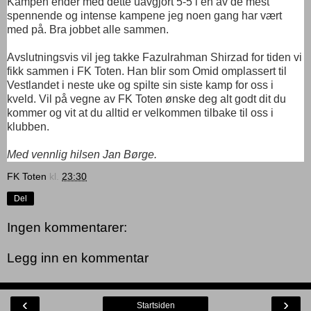
Kampen ender med dette uavgjort 5-5 i en av de mest
spennende og intense kampene jeg noen gang har vært
med på. Bra jobbet alle sammen.
Avslutningsvis vil jeg takke Fazulrahman Shirzad for tiden vi
fikk sammen i FK Toten. Han blir som Omid omplassert til
Vestlandet i neste uke og spilte sin siste kamp for oss i
kveld. Vil på vegne av FK Toten ønske deg alt godt dit du
kommer og vit at du alltid er velkommen tilbake til oss i
klubben.
Med vennlig hilsen Jan Børge.
FK Toten
kl.
23:30
Del
Ingen kommentarer:
Legg inn en kommentar
‹
›
Startsiden