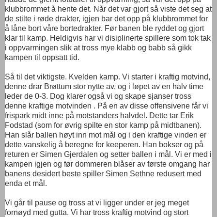
klubbrommet å hente det. Når det var gjort så viste det seg at
de stilte i røde drakter, igjen bar det opp på klubbrommet for
å låne bort våre bortedrakter. Før banen ble ryddet og gjort
klar til kamp. Heldigvis har vi disiplinerte spillere som tok tak
i oppvarmingen slik at tross mye klabb og babb så gikk
kampen til oppsatt tid.
Så til det viktigste. Kvelden kamp. Vi starter i kraftig motvind,
denne drar Brøttum stor nytte av, og i løpet av en halv time
leder de 0-3. Dog klarer også vi og skape sjanser tross
denne kraftige motvinden . På en av disse offensivene får vi
frispark midt inne på motstanders halvdel. Dette tar Erik
Fodstad (som for øvrig spilte en stor kamp på midtbanen).
Han slår ballen høyt inn mot mål og i den kraftige vinden er
dette vanskelig å beregne for keeperen. Han bokser og på
returen er Simen Gjerdalen og setter ballen i mål. Vi er med i
kampen igjen og før dommeren blåser av første omgang har
banens desidert beste spiller Simen Sethne redusert med
enda et mål.
Vi går til pause og tross at vi ligger under er jeg meget
fornøyd med gutta. Vi har tross kraftig motvind og stort