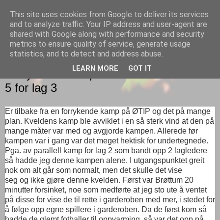
This site uses cookies from Google to deliver its services
Gutt
and to analyze traffic. Your IP address and user-agent are
shared with Google along with performance and security
metrics to ensure quality of service, generate usage
statistics, and to detect and address abuse.
TORSDAG 29. SEPTEMBER 2016
LEARN MORE
GOT IT
Forrykende kamp mot Brøttum endte 5-
5 for lag 3
Er tilbake fra en forrykende kamp på ØTIP og det på mange
plan. Kveldens kamp ble avviklet i en så sterk vind at den på
mange måter var med og avgjorde kampen. Allerede før
kampen var i gang var det meget hektisk for undertegnede.
Pga. av parallell kamp for lag 2 som bandt opp 2 lagledere
så hadde jeg denne kampen alene. I utgangspunktet greit
nok om alt går som normalt, men det skulle det vise
seg og ikke gjøre denne kvelden. Først var Brøttum 20
minutter forsinket, noe som medførte at jeg sto ute å ventet
på disse for vise de til rette i garderoben med mer, i stedet for
å følge opp egne spillere i garderoben. Da de først kom så
hadde de glemt fotballer til oppvarming, så var det opp på