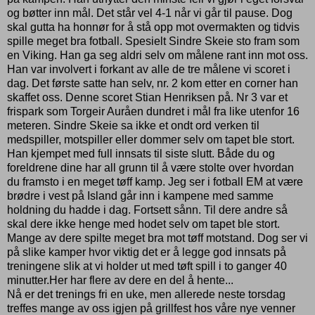
og bøtter inn mål. Det står vel 4-1 når vi går til pause. Dog
skal gutta ha honnør for å stå opp mot overmakten og tidvis
spille meget bra fotball. Spesielt Sindre Skeie sto fram som
en Viking. Han ga seg aldri selv om målene rant inn mot oss.
Han var involvert i forkant av alle de tre målene vi scoret i
dag. Det første satte han selv, nr. 2 kom etter en corner han
skaffet oss. Denne scoret Stian Henriksen på. Nr 3 var et
frispark som Torgeir Auråen dundret i mål fra like utenfor 16
meteren. Sindre Skeie sa ikke et ondt ord verken til
medspiller, motspiller eller dommer selv om tapet ble stort.
Han kjempet med full innsats til siste slutt. Både du og
foreldrene dine har all grunn til å være stolte over hvordan
du framsto i en meget tøff kamp. Jeg ser i fotball EM at være
brødre i vest på Island går inn i kampene med samme
holdning du hadde i dag. Fortsett sånn. Til dere andre så
skal dere ikke henge med hodet selv om tapet ble stort.
Mange av dere spilte meget bra mot tøff motstand. Dog ser vi
på slike kamper hvor viktig det er å legge god innsats på
treningene slik at vi holder ut med tøft spill i to ganger 40
minutter.Her har flere av dere en del å hente...
Nå er det trenings fri en uke, men allerede neste torsdag
treffes mange av oss igjen på grillfest hos våre nye venner