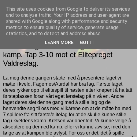
This site uses cookies from Google to deliver its services
Gutt
and to analyze traffic. Your IP address and user-agent are
shared with Google along with performance and security
metrics to ensure quality of service, generate usage
statistics, and to detect and address abuse.
LØRDAG 25. JUNI 2016
LEARN MORE
GOT IT
Tøft for lag 4 i vårsesongens siste
kamp. Tap 3-10 mot et Elitepreget
Valdreslag.
La meg denne gangen starte med å presentere laget vi
møtte i kveld. Fagernes/Aurdal har bra lag. Første laget
deres rykker opp til elitespill til høsten etter knepent å ha tatt
førsteplassen foran vårt eget førstelag på nivå en. Andre
laget deres slet denne gang med å stille lag og de
henvendte seg til oss med vilkårene om at de måtte ha med
7 spillere fra sitt første/elitelag for at de skulle kunne stille
lag i kveldens kamp. Kretsen var orientert. Vi kunne velge å
akseptere og dermed kamp, eller vi kunne avvise, med den
følge av at kampen ble avlyst. For oss er det, det å spille