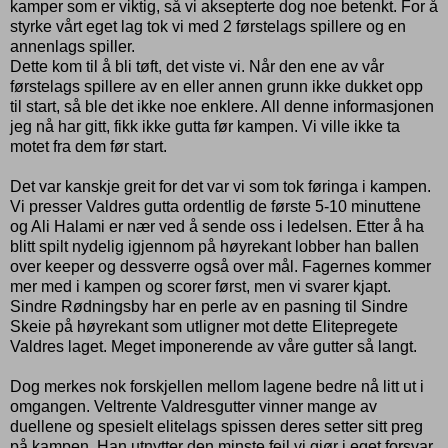
kamper som er viktig, så vi aksepterte dog noe betenkt. For å
styrke vårt eget lag tok vi med 2 førstelags spillere og en
annenlags spiller.
Dette kom til å bli tøft, det viste vi. Når den ene av vår
førstelags spillere av en eller annen grunn ikke dukket opp
til start, så ble det ikke noe enklere. All denne informasjonen
jeg nå har gitt, fikk ikke gutta før kampen. Vi ville ikke ta
motet fra dem før start.
Det var kanskje greit for det var vi som tok føringa i kampen.
Vi presser Valdres gutta ordentlig de første 5-10 minuttene
og Ali Halami er nær ved å sende oss i ledelsen. Etter å ha
blitt spilt nydelig igjennom på høyrekant lobber han ballen
over keeper og dessverre også over mål. Fagernes kommer
mer med i kampen og scorer først, men vi svarer kjapt.
Sindre Rødningsby har en perle av en pasning til Sindre
Skeie på høyrekant som utligner mot dette Elitepregete
Valdres laget. Meget imponerende av våre gutter så langt.
Dog merkes nok forskjellen mellom lagene bedre nå litt ut i
omgangen. Veltrente Valdresgutter vinner mange av
duellene og spesielt elitelags spissen deres setter sitt preg
på kampen. Han utnytter den minste feil vi gjør i eget forsvar