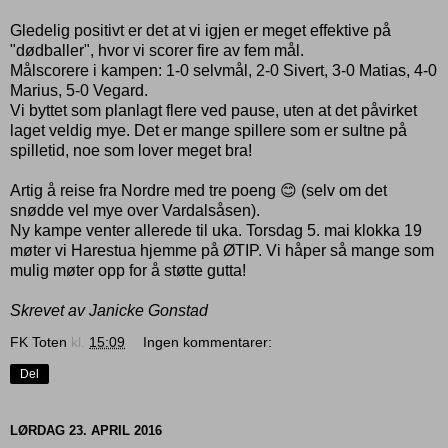
Gledelig positivt er det at vi igjen er meget effektive på
"dødballer", hvor vi scorer fire av fem mål.
Målscorere i kampen: 1-0 selvmål, 2-0 Sivert, 3-0 Matias, 4-0
Marius, 5-0 Vegard.
Vi byttet som planlagt flere ved pause, uten at det påvirket
laget veldig mye. Det er mange spillere som er sultne på
spilletid, noe som lover meget bra!
Artig å reise fra Nordre med tre poeng 😊 (selv om det
snødde vel mye over Vardalsåsen).
Ny kampe venter allerede til uka. Torsdag 5. mai klokka 19
møter vi Harestua hjemme på ØTIP. Vi håper så mange som
mulig møter opp for å støtte gutta!
Skrevet av Janicke Gonstad
FK Toten
kl.
15:09
Ingen kommentarer:
Del
LØRDAG 23. APRIL 2016