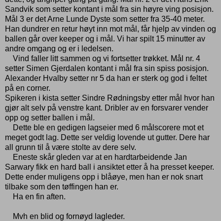
Sandvik som setter kontant i mål fra sin høyre ving posisjon.
Mål 3 er det Arne Lunde Dyste som setter fra 35-40 meter.
Han dundrer en retur høyt inn mot mål, får hjelp av vinden og
ballen går over keeper og i mål. Vi har spilt 15 minutter av
andre omgang og er i ledelsen.
Vind faller litt sammen og vi fortsetter trøkket. Mål nr. 4
setter Simen Gjerdalen kontant i mål fra sin spiss posisjon.
Alexander Hvalby setter nr 5 da han er sterk og god i feltet
på en corner.
Spikeren i kista setter Sindre Rødningsby etter mål hvor han
gjør alt selv på venstre kant. Dribler av en forsvarer vender
opp og setter ballen i mål.
Dette ble en gedigen lagseier med 6 målscorere mot et
meget godt lag. Dette ser veldig lovende ut gutter. Dere har
all grunn til å være stolte av dere selv.
Eneste skår gleden var at en hardtarbeidende Jan
Sarwary fikk en hard ball i ansiktet etter å ha presset keeper.
Dette ender muligens opp i blåøye, men han er nok snart
tilbake som den tøffingen han er.
Ha en fin aften.
Mvh en blid og fornøyd lagleder.