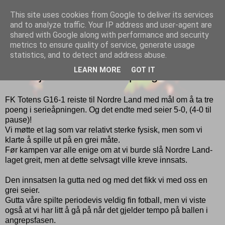
This site uses cookies from Google to deliver its services
Gutt
and to analyze traffic. Your IP address and user-agent are
shared with Google along with performance and security
metrics to ensure quality of service, generate usage
statistics, and to detect and address abuse.
LØRDAG 30. APRIL 2016
LEARN MORE
GOT IT
Velfortjent seier i serieåpningen!
FK Totens G16-1 reiste til Nordre Land med mål om å ta tre
poeng i serieåpningen. Og det endte med seier 5-0, (4-0 til
pause)!
Vi møtte et lag som var relativt sterke fysisk, men som vi
klarte å spille ut på en grei måte.
Før kampen var alle enige om at vi burde slå Nordre Land-
laget greit, men at dette selvsagt ville kreve innsats.
Den innsatsen la gutta ned og med det fikk vi med oss en
grei seier.
Gutta våre spilte periodevis veldig fin fotball, men vi viste
også at vi har litt å gå på når det gjelder tempo på ballen i
angrepsfasen.