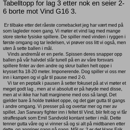
Tabelltopp for lag 3 etter nok en seier 2-
6 borte mot Vind G16 3.
Er tilbake etter det råeste comebacket jeg har vært med på
som lagleder noen gang. Vi møter et vind lag med mange
store sterke fysiske spillere. De spiller med vinden i ryggen i
første omgang og tar ledelsen, vi prøver oss litt vi også, men
uten å sette ballen i mål.
Vinds andremål er en perle. Spissen deres snapper opp
ballen på vår halvdel slår tunell på en av våre forsvars
spillere finter av den andre og skrur ballen helt oppe i
krysset fra 18-20 meter. Imponerende. Dog spiller vi oss mer
inn i kampen og vi går til pause med 2-0.
Vi tar en peptalk i pausen å setter fokuset på at vi møter et
meget godt lag , men at vi absolutt er på høyde med disse,
men at vi ikke har hatt marginene med oss så langt. Det
gjelder bare å holde trøkket oppe, og det gjør gutta til gangs
i andre omgang. Vi presser på og overtar mer og mer av
spillet. Jan Sarwary fighter inn i feltet til Vind, blir felt og vi får
straffespark som Emil Sandvold kontant setter i mål. Dette
tenner gutta våre og vi vinner så og si alt på midtbanen etter
dette, og angriper gang på gang. Mål nr. 2 er det Hans Erik