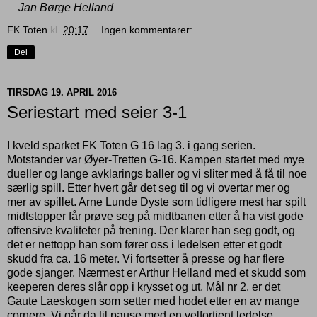
Jan Børge Helland
FK Toten
kl.
20:17
Ingen kommentarer:
Del
TIRSDAG 19. APRIL 2016
Seriestart med seier 3-1
I kveld sparket FK Toten G 16 lag 3. i gang serien.
Motstander var Øyer-Tretten G-16. Kampen startet med mye
dueller og lange avklarings baller og vi sliter med å få til noe
særlig spill. Etter hvert går det seg til og vi overtar mer og
mer av spillet. Arne Lunde Dyste som tidligere mest har spilt
midtstopper får prøve seg på midtbanen etter å ha vist gode
offensive kvaliteter på trening. Der klarer han seg godt, og
det er nettopp han som fører oss i ledelsen etter et godt
skudd fra ca. 16 meter. Vi fortsetter å presse og har flere
gode sjanger. Nærmest er Arthur Helland med et skudd som
keeperen deres slår opp i krysset og ut. Mål nr 2. er det
Gaute Laeskogen som setter med hodet etter en av mange
cornere. Vi går da til pause med en velfortjent ledelse.