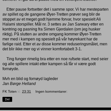
Etter pause fortsetter det i samme spor. Vi har mesteparten
av spillet og de gangene Øyer-Tretten prøver seg blir de
stoppet av et meget godt hjemme forvar, hvor spesielt Ali
Halami storspiller. Mål nr. 3 settes av Jan Sarwary etter en
kontring og pasning fra Simen Gjerdalen (om jeg husker
riktig). På slutten av andre omgang kommer Øyer-Tretten
mer med i kampen og spesielt på vår høyrekant har de
farlige raid. Etter et av disse kommer reduseringsmålet, men
det blir ikke mer og vi vinner komfortabelt 3-1.
Ting funger rimelig bra etter en noe rufsete start, med seier
og alle spillere intakt etter kampen så får vi være godt
fornøyde.
Mvh en blid og fornøyd lagleder
‎Jan Børge Helland
FK Toten
kl.
23:31
Ingen kommentarer:
Del