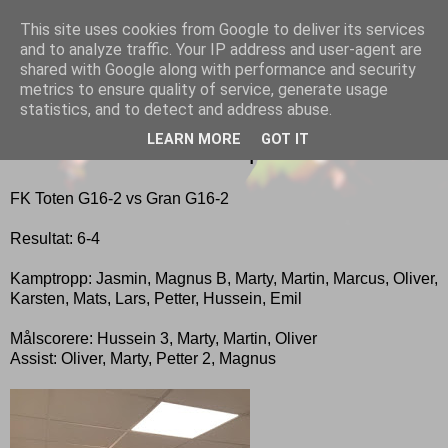
This site uses cookies from Google to deliver its services
Gutt
and to analyze traffic. Your IP address and user-agent are
shared with Google along with performance and security
metrics to ensure quality of service, generate usage
statistics, and to detect and address abuse.
ONSDAG 14. AUGUST 2019
LEARN MORE
GOT IT
Seier i første seriekamp
FK Toten G16-2 vs Gran G16-2
Resultat: 6-4
Kamptropp: Jasmin, Magnus B, Marty, Martin, Marcus, Oliver,
Karsten, Mats, Lars, Petter, Hussein, Emil
Målscorere: Hussein 3, Marty, Martin, Oliver
Assist: Oliver, Marty, Petter 2, Magnus