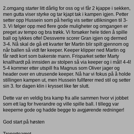
2.omgang starter litt dårlig for oss og vi får 2 kjappe i sekken,
men gutta viser styrke og tar kjapt tak i kampen igjen. Petter
setter opp Hussein som på herlig vis setter utlikningen til 3-
3. Vi følger opp med flere gode muligheter og omgangen er
preget av tempo og bra trøkk. Vi forsøker hele tiden å spille
ball og lykkes ofte! Dessverre scorer Gran igjen og dermed
3-4. Nå skal de gå ett kvarter før Martin blir spilt gjennom og
når ballen så vidt før keeper. Keeper klipper ned Martin og
får rødt kort som bakerste mann. Frisparket setter Marty
knallhardt på innsiden av stolpen så via keeper og i mål! 4-4!
5-4 kommer etter utspill fra Magnus som Oliver jager og
header over en utrusende keeper. Nå har vi fokus på å holde
stillingen kampen ut, men Hussein fullfører med stil og setter
sin 3. for dagen klin i krysset like før slutt.
Dette var en veldig bra kamp fra alle sammen hvor vi jobbet
som ett lag for hverandre og ville spille ball. I tillegg var
keeperne gode og hadde begge to avgjørende redninger!
God start på høsten
Trenerteamet