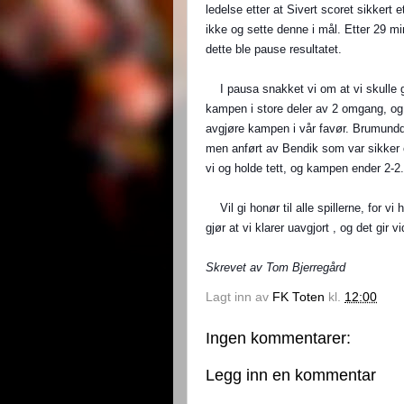
ledelse etter at Sivert scoret sikkert e
ikke og sette denne i mål. Etter 29 mi
dette ble pause resultatet.
I pausa snakket vi om at vi skulle gå 
kampen i store deler av 2 omgang, og 
avgjøre kampen i vår favør. Brumundd
men anført av Bendik som var sikker og
vi og holde tett, og kampen ender 2-2
Vil gi honør til alle spillerne, for 
gjør at vi klarer uavgjort , og det gir 
Skrevet av T
om Bjerregård
Lagt inn av
FK Toten
kl.
12:00
Ingen kommentarer:
Legg inn en kommentar