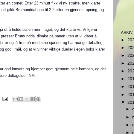
tter en corner. Etter 23 minutt fikk vi ny straffe, men klarte
nutt gikk Brumunddal opp til 2-2 etter en gjennomløpning, og
ut å holde ballen mer i laget, og det klarte vi. Vi kjører
ARKIV
presser Brumunddal tilbake på banen uten at vi klarer å
►
20
al er også frempå med sine sjanser og har mange døballer,
►
20
 god i mål, og at vi vinner viktige dueller i egen boks klarer
►
20
.
►
20
vi har god innsats og kjemper godt gjennom hele kampen, og det
►
20
videre deltagelse i NM.
►
20
►
20
►
20
▼
20
►
►
►
►