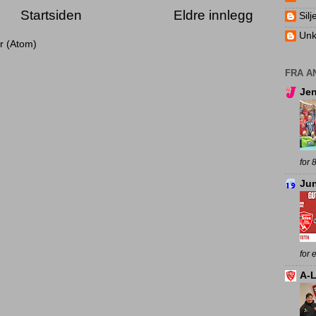
Startsiden
Eldre innlegg
Silj
Un
r (Atom)
FRA A
Jen
for 
Jun
for 
A-