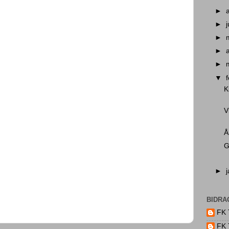
►
►
►
►
►
▼
K
V
Å
G
►
BIDRA
FK 
FK 