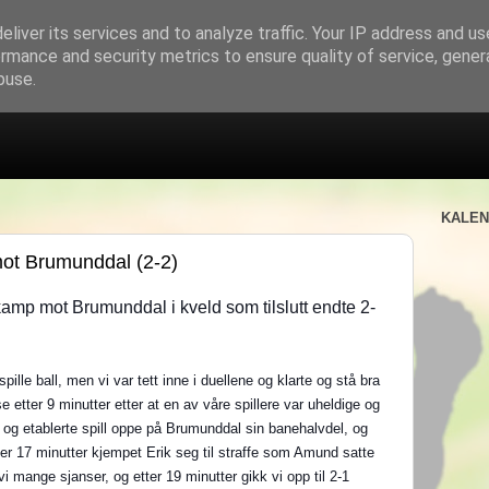
liver its services and to analyze traffic. Your IP address and u
rmance and security metrics to ensure quality of service, gene
buse.
KALE
 mot Brumunddal (2-2)
 kamp mot Brumunddal i kveld som tilslutt endte 2-
le ball, men vi var tett inne i duellene og klarte og stå bra
 etter 9 minutter etter at en av våre spillere var uheldige og
e og etablerte spill oppe på Brumunddal sin banehalvdel, og
tter 17 minutter kjempet Erik seg til straffe som Amund s
atte
i mange sjanser, og etter 19 minutter gikk vi opp til 2-1