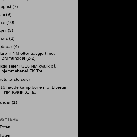
august
(7)
juni
(9)
mai
(10)
april
(3)
mars
(2)
februar
(4)
lare til NM etter uavgjort mot
Brumunddal (2-2)
iktig seier i G16 NM kvalik på
hjemmebane! FK Tot...
rets første seier!
16 hadde kamp borte mot Elverum
I NM Kvalik 31 ja...
januar
(1)
GSYTERE
Toten
Toten