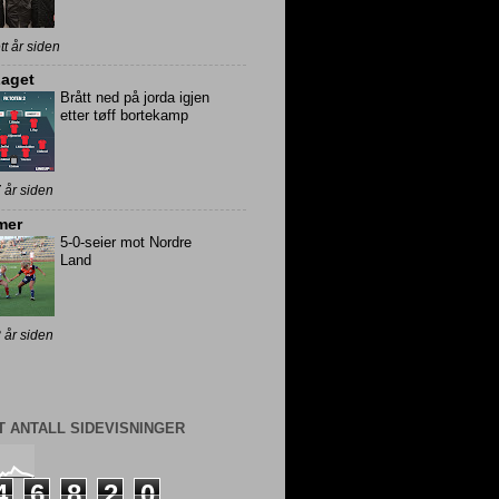
ett år siden
Laget
Brått ned på jorda igjen
etter tøff bortekamp
7 år siden
mer
5-0-seier mot Nordre
Land
8 år siden
T ANTALL SIDEVISNINGER
4
6
8
2
0