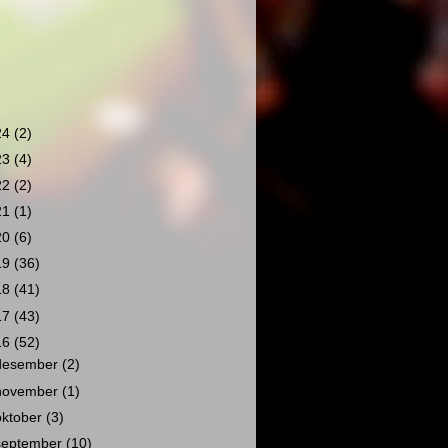
24
(2)
23
(4)
22
(2)
21
(1)
20
(6)
19
(36)
18
(41)
17
(43)
16
(52)
desember
(2)
november
(1)
oktober
(3)
september
(10)