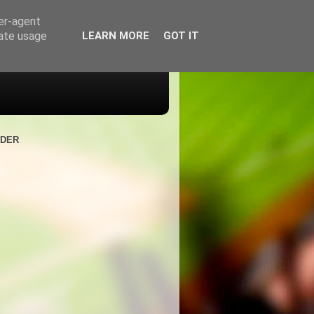
ser-agent
rate usage
LEARN MORE
GOT IT
NDER