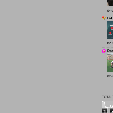
for 
B-
for 
Da
for 
TOTAL
1