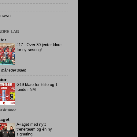
e
known
NDRE LAG
ter
J17 - Over 30 jenter klare
for ny sesong!
8 måneder siden
ior
G19 klare for Elite og 1.
runde i NM
ett år siden
Laget
A-laget med nytt
trenerteam og én ny
signering