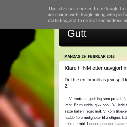
This site uses cookies from Google to de
are shared with Google along with perfo
statistics, and to detect and address a
Gutt
MANDAG 29. FEBRUAR 2016
Klare til NM etter uavgjort
Det ble en forholdvis jevnspilt
2.
Vi møtte et godt lag som prøvde å spil
imot. Brumunddal gikk opp i 0-1 ledelse
satte ballen i eget mål. Vi kom tilbak
hadde flere muligheter til å utligne. E
sikkert i mål. I denne perioden hadde v